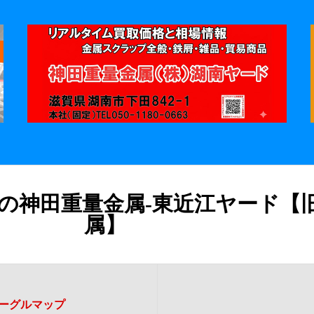
の神田重量金属-東近江ヤード【
属】
ーグルマップ