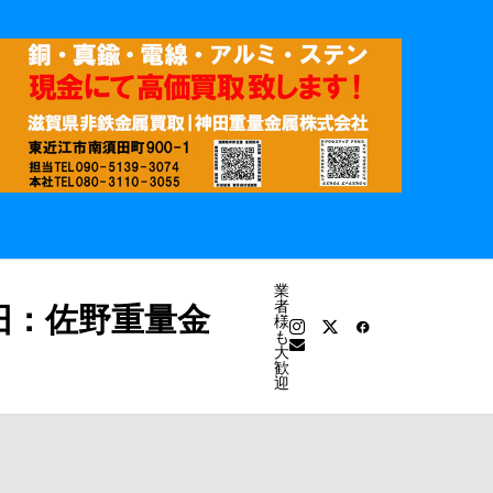
業
者
旧：佐野重量金
様
も
大
歓
迎