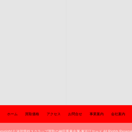
ホーム
買取価格
アクセス
お問合せ
事業案内
会社案内
opyright © 滋賀県鉄スクラップ買取の神田重量金属-東近江ヤード All Rights Reserve