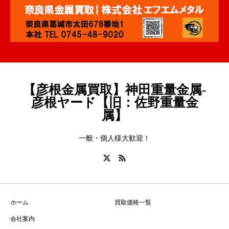
【彦根金属買取】神田重量金属-
彦根ヤード【旧：佐野重量金
属】
一般・個人様大歓迎！
ホーム
買取価格一覧
会社案内