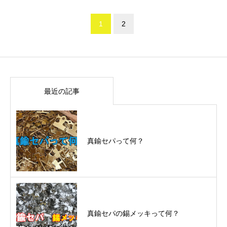
1
2
最近の記事
真鍮セパって何？
真鍮セパの錫メッキって何？