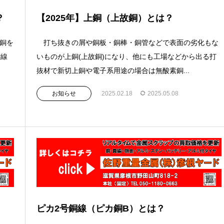
？
【2025年】上銅（上故銅）とは？
カ銅を
打ち抜きの屑や銅板・銅棒・銅管などで表面の劣化もな
銅線
いものが上銅(上故銅)になり、他にも工場などから出る打
抜材で新切上銅や電子系用途の場合は無酸素銅...
お知らせ
2025.02.18
2025.05.08
ピカ2号銅線（ピカ銅B）とは？