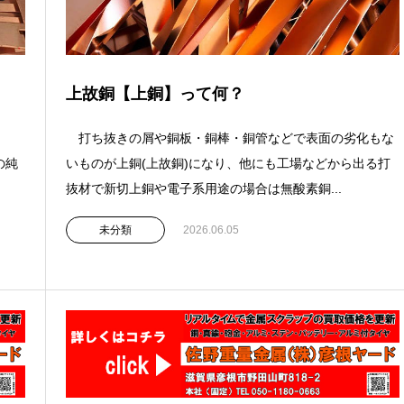
上故銅【上銅】って何？
打ち抜きの屑や銅板・銅棒・銅管などで表面の劣化もな
の純
いものが上銅(上故銅)になり、他にも工場などから出る打
抜材で新切上銅や電子系用途の場合は無酸素銅...
未分類
2026.06.05