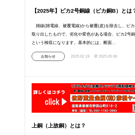
【2025年】ピカ2号銅線（ピカ銅B）とは
雑線(雑電線、被覆電線)から被覆(皮)を除去し、ピ
取り出したもので、劣化や変色がある場合、ピカ2号
という検収になります。基本的には、断面...
お知らせ
2025.02.19
2025.05.08
上銅（上故銅）とは？