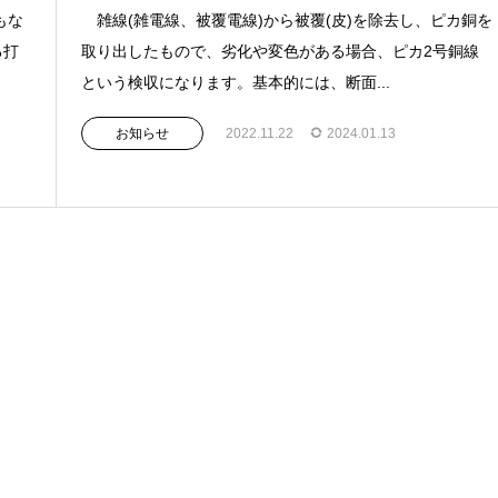
もな
雑線(雑電線、被覆電線)から被覆(皮)を除去し、ピカ銅を
る打
取り出したもので、劣化や変色がある場合、ピカ2号銅線
という検収になります。基本的には、断面...
お知らせ
2022.11.22
2024.01.13