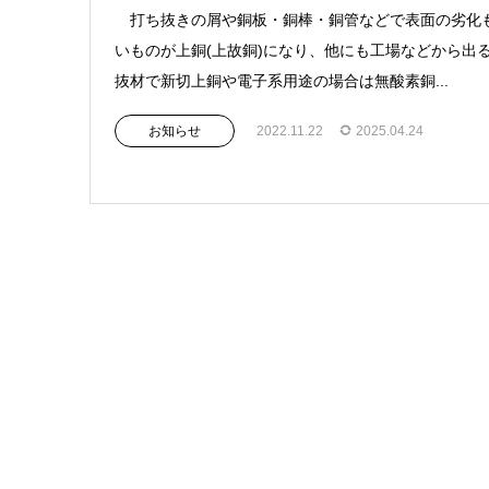
打ち抜きの屑や銅板・銅棒・銅管などで表面の劣化
いものが上銅(上故銅)になり、他にも工場などから出
抜材で新切上銅や電子系用途の場合は無酸素銅...
お知らせ
2022.11.22
2025.04.24