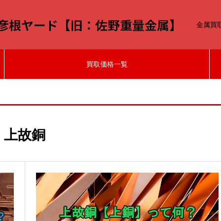
-彦根ヤード【旧：佐野重量金属】
金属買
買取価格一覧
上故銅