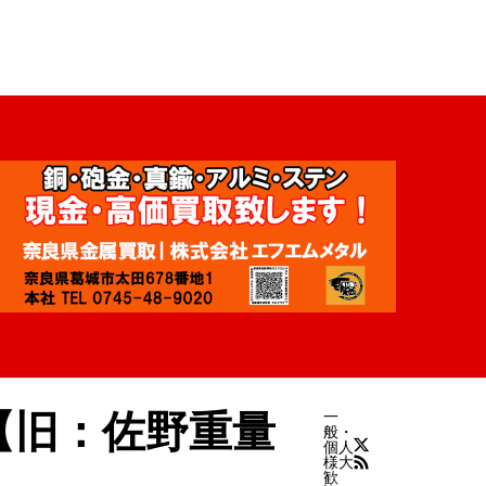
【旧：佐野重量
一
般・
個人
様大
歓