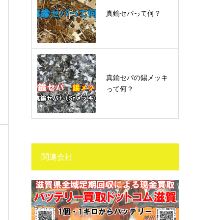
真鍮セパって何？
真鍮セパの錫メッキ
って何？
関連会社