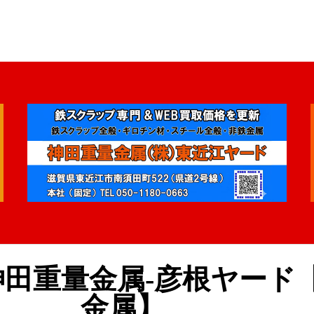
田重量金属-彦根ヤード
金属】