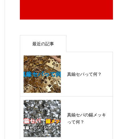
最近の記事
真鍮セパって何？
真鍮セパの錫メッキ
って何？