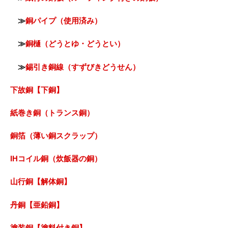
≫
銅パイプ（使用済み）
≫
銅樋（どうとゆ・どうとい）
≫
錫引き銅線（すずびきどうせん）
下故銅【下銅】
紙巻き銅（トランス銅）
銅箔（薄い銅スクラップ）
IHコイル銅（炊飯器の銅）
山行銅【解体銅】
丹銅【亜鉛銅】
塗装銅【塗料付き銅】