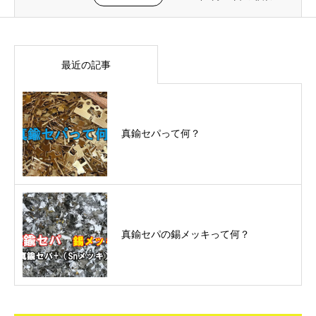
最近の記事
真鍮セパって何？
真鍮セパの錫メッキって何？