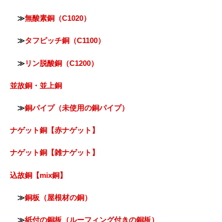
≫
無酸素銅（C1020）
≫
タフピッチ銅（C1100）
≫
リン脱酸銅（C1200）
並故銅・並上銅
≫
銅パイプ（未使用の銅パイプ）
ナゲット銅【赤ナゲット】
ナゲット銅【雑ナゲット】
込故銅【mix銅】
≫
銅板（屋根材の銅）
≫
紙付の銅板（ルーフィング付きの銅板）