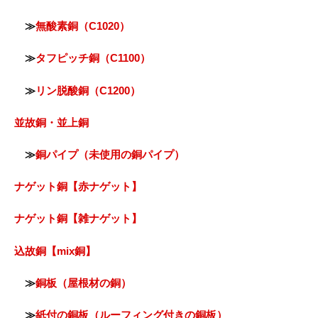
≫
無酸素銅（C1020）
≫
タフピッチ銅（C1100）
≫
リン脱酸銅（C1200）
並故銅・並上銅
≫
銅パイプ（未使用の銅パイプ）
ナゲット銅【赤ナゲット】
ナゲット銅【雑ナゲット】
込故銅【mix銅】
≫
銅板（屋根材の銅）
≫
紙付の銅板（ルーフィング付きの銅板）