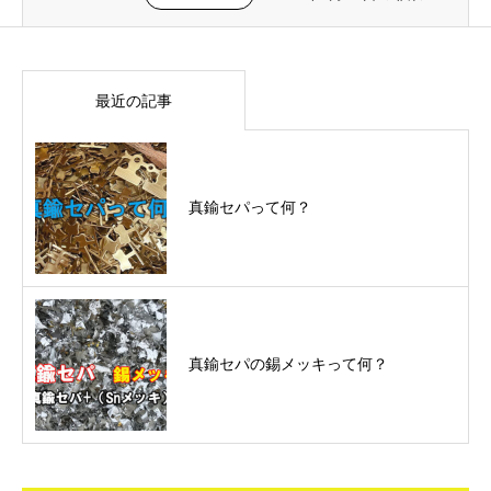
最近の記事
真鍮セパって何？
真鍮セパの錫メッキって何？