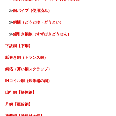
≫
銅パイプ（使用済み）
≫
銅樋（どうとゆ・どうとい）
≫
錫引き銅線（すずびきどうせん）
下故銅【下銅】
紙巻き銅（トランス銅）
銅箔（薄い銅スクラップ）
IHコイル銅（炊飯器の銅）
山行銅【解体銅】
丹銅【亜鉛銅】
塗装銅【塗料付き銅】